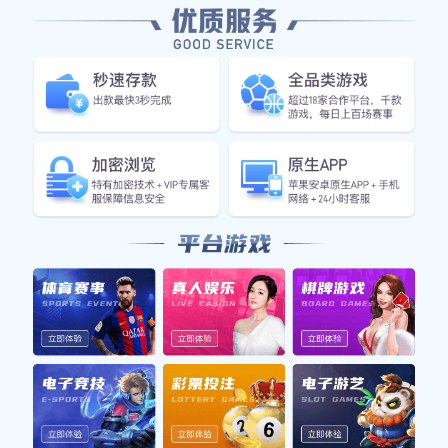
核心功能
全方位满足您的观赛与数据研究需求
⚡
闪电比分