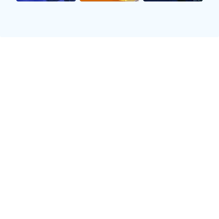
毫秒级比分推送，支持红黄牌、进球、换人等实时动
态弹窗提醒，领先一步掌握赛况。
📺
高清直播
提供1080p/60帧高清流媒体信号，覆盖全球百余场
赛事，拒绝卡顿，沉浸式观赛体验。